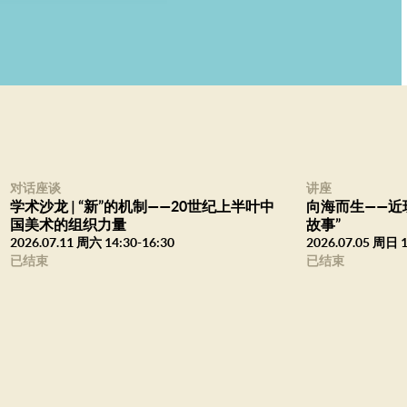
革之中。面对“新世界”，知
不断提出深层且严肃的思考，
家而言，“新美术”是一种时
谋求崭新的艺术表现——新的
内容。因此，中国艺术需要与
场关于艺术的讨论，一般认为
对话座谈
讲座
学术沙龙 | “新”的机制——20世纪上半叶中
向海而生——近
变到视觉的实践，这个过程却
国美术的组织力量
故事”
术家从西洋画中寻找到了变革
2026.07.11 周六 14:30-16:30
2026.07.05 周日 1
机大炮”反映现实世界！
已结束
已结束
，试图寻找自己对于新世界的
于中国画，艺术家以理想主义
媒介的视觉创作。从1911年
是色彩的绚烂、形体的变化、线
人民，反映社会形态、生活。