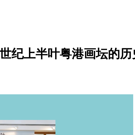
0世纪上半叶粤港画坛的历