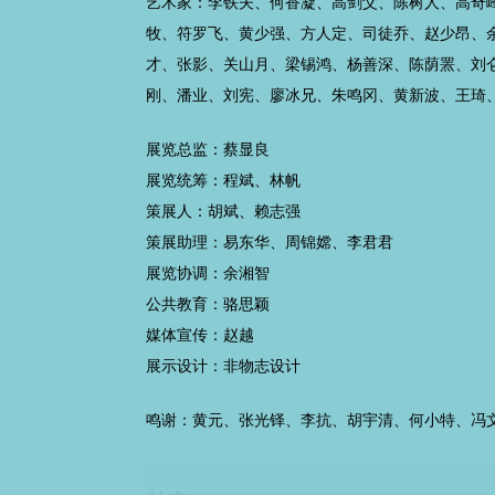
艺术家：李铁夫、何香凝、高剑父、陈树人、高奇
牧、符罗飞、黄少强、方人定、司徒乔、赵少昂、
才、张影、关山月、梁锡鸿、杨善深、陈荫罴、刘
刚、潘业、刘宪、廖冰兄、朱鸣冈、黄新波、王琦
展览总监：蔡显良
展览统筹：程斌、林帆
策展人：胡斌、赖志强
策展助理：易东华、周锦嫦、李君君
展览协调：余湘智
公共教育：骆思颖
媒体宣传：赵越
展示设计：非物志设计
鸣谢：黄元、张光铎、李抗、胡宇清、何小特、冯