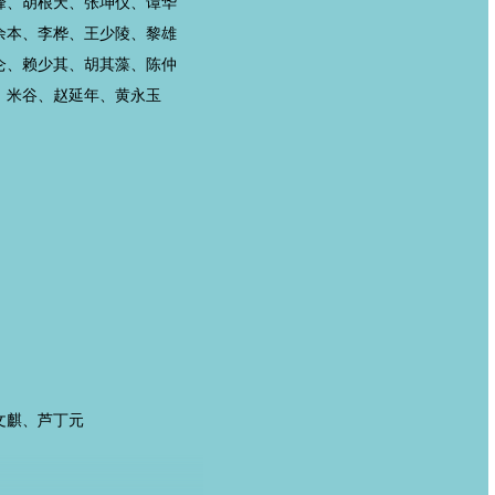
峰、胡根天、张坤仪、谭华
余本、李桦、王少陵、黎雄
仑、赖少其、胡其藻、陈仲
、米谷、赵延年、黄永玉
文麒、芦丁元