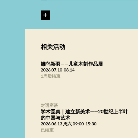
前言
清末以来，至二十世纪中叶，中国社会处在动荡、变
识人关于传统与革新、中学与西学、先进与落后，
艺术当然也不例外。艺术的变革势在必行，对于艺术
代精神，也是一种理想。他们希望从古典及西学中
相关活动
“艺术样式”既包括风格意义，也需要革新所描绘的
时俱进地对社会及现实表达出更加实际的关怀。这
雏鸟新羽——儿童木刻作品展
2026.07.10-08.14
来自于康有为、陈独秀等，但是，如何从思想的转
1周后结束
并不轻松！几乎与“革命”运动同步，一些优秀的艺
中国画的方案——以“写实”替代“笔墨趣味”；以“飞
此后，更多的艺术家加入到“艺术革命”的理想之中
对话座谈
理解、再现和表达。随之而来，艺术的变革也不限
学术圆桌｜建立新美术——20世纪上半叶
的中国与艺术
的姿态，热情且真诚地讨论油画、版画、漫画等各种
2026.06.13 周六 09:00-15:30
至1949年，部分艺术家获得一个共识：艺术不仅
已结束
条的表现以及构图的奥秘，而是从个人的抒情转向