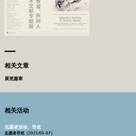
本。而彼时的日本艺术界恰处在日洋融合、探索的阶段。在新旧艺
术观念碰撞的背景下，两位艺术家如何选择自己的『艺术样式』，
恰是这次展览我们想寻找的答案。我们特意选取了两人的山水作
品，从风格、题材的层面感受艺术家对于山水创作的现代样式的探
索。作为女性艺术家的何香凝其山水显得恢弘、博大；陈树人平生
耽于山水，吟诗作画，其山水画的实践则兼得温柔与敦厚的诗意气
格。
相关文章
两位先哲身份上既是艺术家，也是社会活动家，艺术的表达皆离不
展览篇章
开『革命』的背景，艺术风貌恰恰体现出两位艺术家不同的审美意
趣及其对于『新山水画』的探索——继承古典，又引入自然主义、光
影。他们艺术创作所获得的成就及艺术风貌不可以简单归入单纯的
艺术史逻辑，或许应该纳入个体的品格和近代史之中，反思『艺
相关活动
术』与个体精神追求、社会活动三者的互动。山水之中寄寓了『隐
逸』『旅怀』『家园』『国事』。另者，两人在侨务工作方面皆拥
志愿者活动、导览
有突出的贡献。正是基于这样的认识，我馆与广州艺术博物院、广
志愿者导览（2025/05-07）