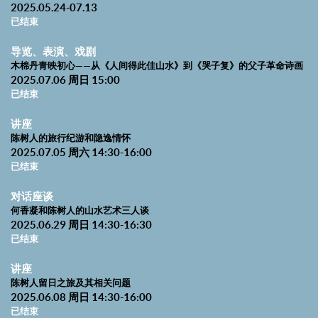
2025.05.24-07.13
东省博物馆共同合作，举办以山水为主题的艺术文献专题，以此呈
已结束
现两人的艺术成就及革命精神，进而推进相关的史学、艺术史研
导览、表演、戏剧
究。
木棉丹青映初心——从《人间得此佳山水》到《哭子复》的父子革命诗画
2025.07.06 周日 15:00
已结束
讲座
陈树人的旅行纪游和隐逸情怀
2025.07.05 周六 14:30-16:00
已结束
对话座谈
何香凝和陈树人的山水艺术三人谈
2025.06.29 周日 14:30-16:30
已结束
讲座
陈树人留日之旅及其相关问题
2025.06.08 周日 14:30-16:00
已结束