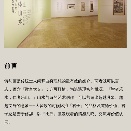
前 言
诗与画是传统士人阐释自身理想的最有效的媒介。两者既可以言
志，蕴含『微言大义』；亦可抒情，为逃遁现实的桃源。『智者乐
水，仁者乐山。』山水与诗的艺术创作，可以营造出超越具象、超
越文辞的意象——大多数的时候比拟『君子』的品格及道德价值。君
子总是善于修辞，以『比兴』激发观者的情感共鸣、交流与价值认
同。