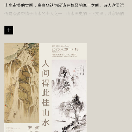
山水审美的觉醒，宗白华认为应该在魏晋的逸士之间。诗人谢灵运
恰是众多钟情于山水的士人之一。山水画史的上下文里，以宗炳的
《山水画序》为起点，关于山水阐释和创作理论纷繁多样，而郭熙
的《林泉高致》堪称经典中的名篇。作为伟大的山水画家，郭熙关
于山水对于君子的意义的陈述是我们理解山水绘画艺术的捷径……
『君子之所以爱夫山水者，其旨安在。丘园养素，所以常处也；泉
石啸傲，所以常乐也；渔樵隐逸，所常适也......苟洁一身出处，节义
斯系……今得妙手郁然出之……山光水色，滉漾夺目。此岂不快人意，
实获我心哉。此世之所以贵夫画山水之本意也。』
对于士人/君子，山水绘画截然不同于『风景绘画』的艺术实践，其
创作行为背离『自然主义』，倾向于性灵、精神的寄寓。山水的传
统如同诗的艺术一样，一直为士人/君子所共享，并延续至二十世
纪，诗与画仍然是评价知识人品味优雅与否的依据。
何香凝生于1878，陈树人生于1884，两人绘画的专业学习皆在日