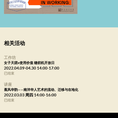
和个人如何于消散的现代性中自持、文学性与诗性在内心与外界的
裂缝中的变化，同时2019-2020她重拾绘画，并试图探索绘画与她
影像实验之中的关系。
她的近期个展包括“现在之书”，墨方，北京，中国（2020）；“过去
之书”，西宁当代，西宁 ，中国（2019）。她的近期群展包括“忍不
相关活动
住转身”，中国美术馆，北京，中国（2020）；“对角线”，魔金石空
间，北京，中国（2020）等。
工作坊
女子天团x使用价值 缝纫机开放日
2022.04.09-04.30 14:00-17:00
已结束
讲座
蕉风华韵——南洋华人艺术的流动、迁移与在地化
2022.03.03 周四 14:00-16:00
已结束