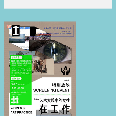
美术馆， Screening Room, Points North Institute, Jigsaw
Productions
郭锦泓，出生于牧区，长于青海
和俄罗斯。2011年毕业于俄罗斯
皇家列宾美术学院，获油画学士
学位；2012年获伦敦艺术大学优
秀奖学金，2015年毕业于伦敦艺
术大学圣马丁艺术与设计学院，
获纯艺术硕士学位；2017年肄业
于伦敦大学人类学院。2017年及
2018年于305Space进行一系列个
人实验项目。她目前的艺术创作
是结合写作，关注个人内化于现实环境中的崩塌、政治立场的变革