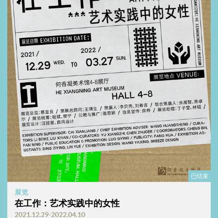
《相爱的柯比与史蒂芬》
2019 单通道高清影像 30分41秒
92岁的柯比经历了旧金山华埠夜总会年代，是一名退役的舞者，74
岁史蒂芬经历了美国60年代反战运动，曾是一名实验电影导演，两
个截然不同的个体晚年在舞池相爱。柯比是史蒂芬的造型师，她更
新了史蒂芬的衣橱，但凡一同外出，他们从头到脚都是柯比制作的
情侣装；史蒂芬则是柯比的档案管理员，她毕生积攒的舞者职业照
不仅令他着迷，甚至重燃了他的创作动力。在拉斯维加斯终演来临
前，柯比与史蒂芬开始准备二人的谢幕之舞。
已结束
导演+制片：杨圆圆，卡罗·那瑟斯 ｜ 主演：柯比·余，史蒂芬·金 ｜
展览
剪辑：阿历克斯·文克｜ 摄影：卡罗·那瑟斯 ｜ 录音：杨圆圆 ｜ 调
在工作：艺术实践中的女性
2021.12.29-2022.04.10
色：阿历克斯·文克 ｜ 混音：丹·罗萨托。感谢：唐奂奂，上海外滩